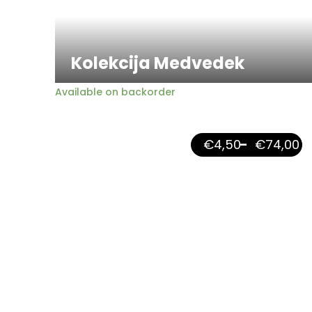
Kolekcija Medvedek
Available on backorder
€
4,50
–
€
74,00