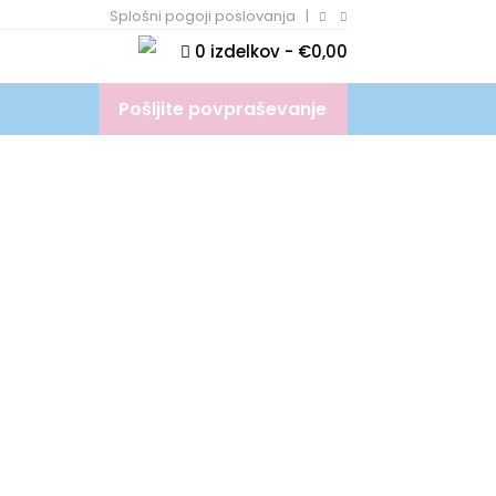
Splošni pogoji poslovanja
|


0 izdelkov
€0,00
Pošljite povpraševanje