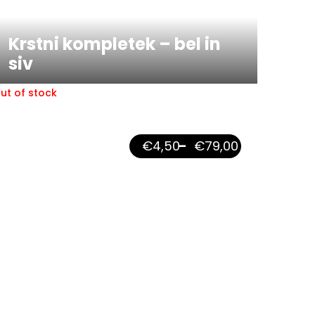
Krstni kompletek – bel in
siv
ut of stock
€
4,50
–
€
79,00