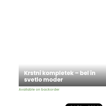
Krstni kompletek – bel in
svetlo moder
Available on backorder