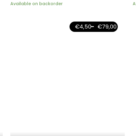
Available on backorder
A
€
4,50
–
€
79,00