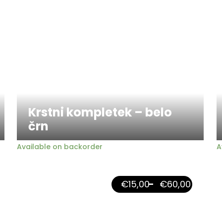
Krstni kompletek – belo
črn
Available on backorder
A
€
15,00
–
€
60,00