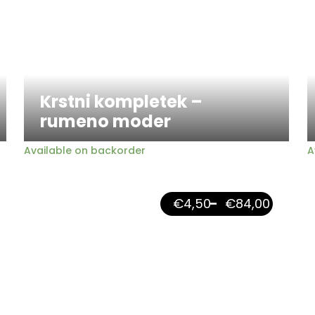
Krstni kompletek –
rumeno moder
Available on backorder
A
€
4,50
–
€
84,00