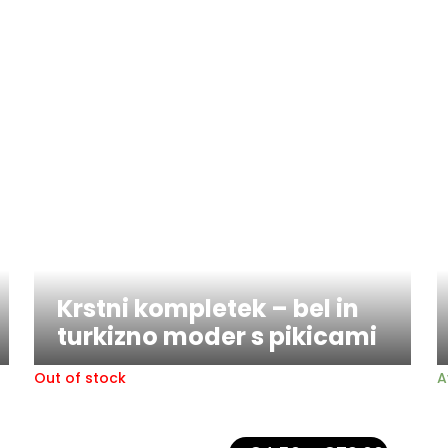
Krstni kompletek – bel in
turkizno moder s pikicami
Out of stock
A