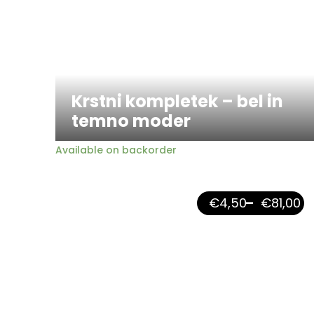
Krstni kompletek – bel in
temno moder
Available on backorder
€
4,50
–
€
81,00