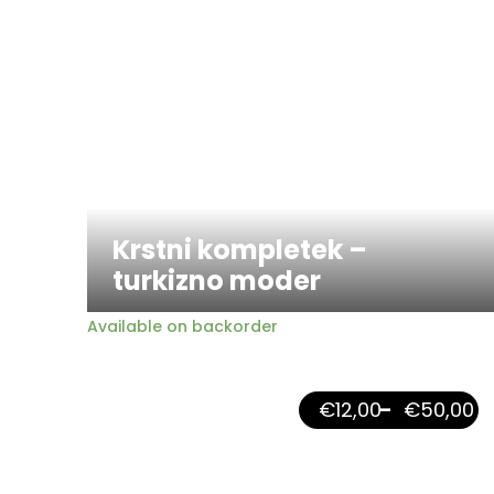
Krstni kompletek –
turkizno moder
Available on backorder
€
12,00
–
€
50,00