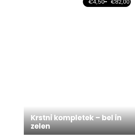
€
4,50
–
€
82,00
Krstni kompletek – bel in
zelen