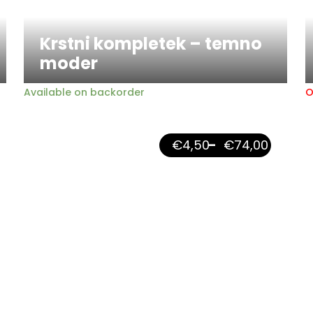
Krstni kompletek – temno
moder
Available on backorder
O
€
4,50
–
€
74,00