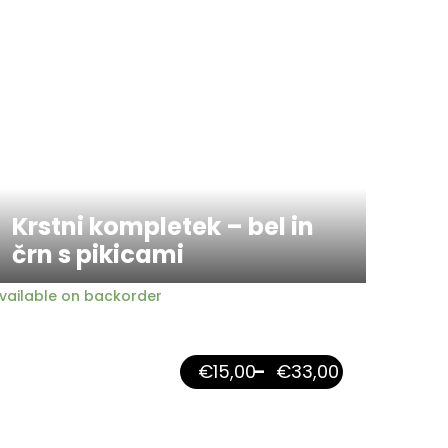
Krstni kompletek – bel in
črn s pikicami
vailable on backorder
€
15,00
–
€
33,00