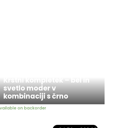
Krstni kompletek – bel in
svetlo moder v
kombinaciji s črno
vailable on backorder