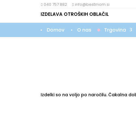
040 757 882
info@bestmom.si


IZDELAVA OTROŠKIH OBLAČIL
Domov
O nas
Trgovina
Pokrivala
Izdelki so na voljo po naročilu. Čakalna do