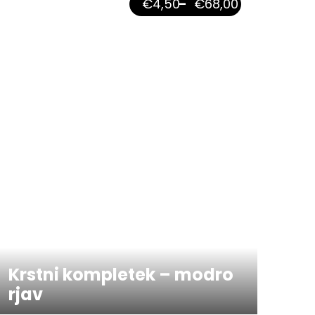
€
4,50
–
€
68,00
Krstni kompletek – modro
rjav