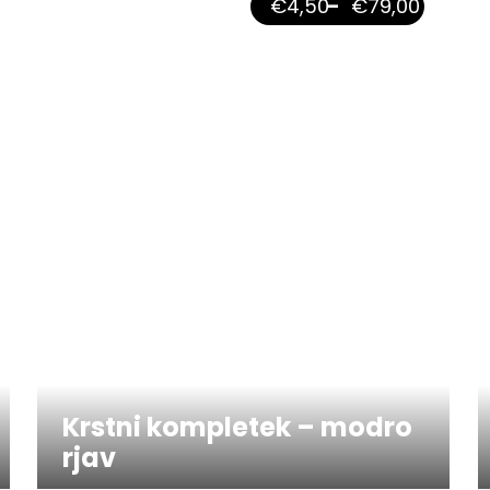
€
4,50
–
€
79,00
Krstni kompletek – modro
rjav