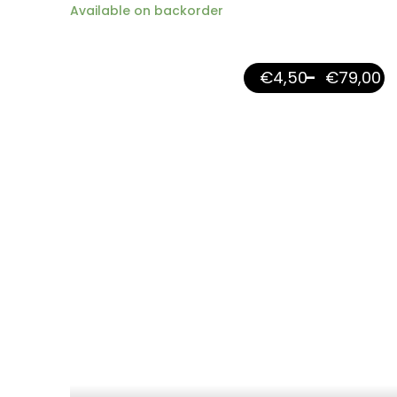
Available on backorder
€
4,50
–
€
79,00