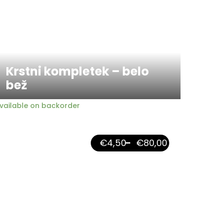
Krstni kompletek – belo
bež
vailable on backorder
€
4,50
–
€
80,00